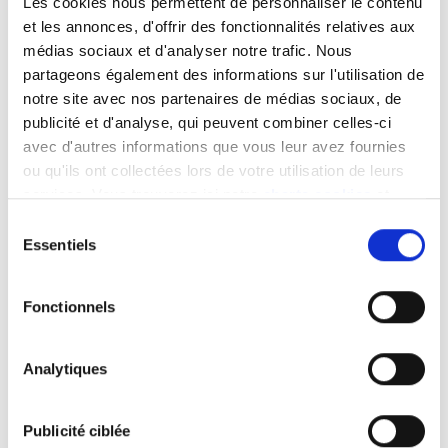
Les cookies nous permettent de personnaliser le contenu
commun.
et les annonces, d'offrir des fonctionnalités relatives aux
Désir de rester maître dans le choix de son
médias sociaux et d'analyser notre trafic. Nous
véhicule.
partageons également des informations sur l'utilisation de
Par conviction (multimodalité, mobilité
notre site avec nos partenaires de médias sociaux, de
douce).
publicité et d'analyse, qui peuvent combiner celles-ci
avec d'autres informations que vous leur avez fournies
ou qu'ils ont collectées lors de votre utilisation de leurs
services. Vous trouverez ici notre
charte cookies
et
Voiture de société ou budget
les
mentions légales
.
mobilité: que choisir?
Sélection
Essentiels
du
consentement
Fonctionnels
Intéressant ?
Analytiques
Oui, merci!
Publicité ciblée