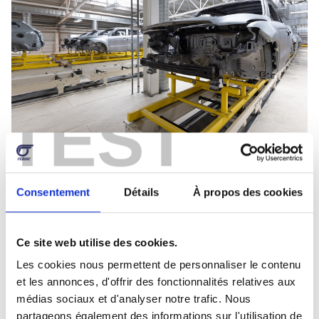
TEST
Consentement
Détails
À propos des cookies
Le département 'Market Research' vise à
comprendre et à anticiper les interactions entre
l'industrie, les acteurs des différents marchés
Ce site web utilise des cookies.
(auto, moto et véhicules utilitaires lourds ou
Les cookies nous permettent de personnaliser le contenu
légers) et les autorités publiques en Belgique et
et les annonces, d'offrir des fonctionnalités relatives aux
au Grand-Duché de Luxembourg. Il englobe
médias sociaux et d'analyser notre trafic. Nous
l'analyse des réglementations, l'évaluation des
partageons également des informations sur l'utilisation de