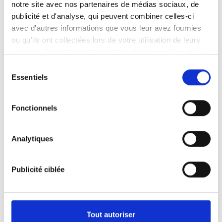
notre site avec nos partenaires de médias sociaux, de
publicité et d'analyse, qui peuvent combiner celles-ci
avec d'autres informations que vous leur avez fournies
ou qu'ils ont collectées lors de votre utilisation de leurs
services. Vous trouverez ici notre
charte cookies
et
les
mentions légales
.
Sélection
Essentiels
du
consentement
Fonctionnels
J'accepte que mes données soient traitées
Consentement
conformément à la
Charte vie privée
.
traitement
Analytiques
vie
privée
Publicité ciblée
Tout autoriser