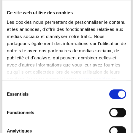
Ce site web utilise des cookies.
Les cookies nous permettent de personnaliser le contenu
et les annonces, d'offrir des fonctionnalités relatives aux
médias sociaux et d'analyser notre trafic. Nous
partageons également des informations sur l'utilisation de
Il est aussi important de prévoir, dans le cadre
notre site avec nos partenaires de médias sociaux, de
d’un voyage avec au moins une nuitée, un lieu de
publicité et d'analyse, qui peuvent combiner celles-ci
villégiature équipé de bornes de recharge (même
avec d'autres informations que vous leur avez fournies
lentes de 7,4kW ou 11kW). Elles seront utiles pour
ou qu'ils ont collectées lors de votre utilisation de leurs
recharger durant la nuit ou le séjour.
services. Vous trouverez ici notre
charte cookies
et
les
mentions légales
.
Sélection
Essentiels
du
N’oubliez pas d’anticiper les problèmes en
consentement
repérant les bornes rapides sur le trajet et les
aires autoroutières équipées. Il existe des sites et
Fonctionnels
des applications spécialisées pour cela. La
navigation de votre voiture électrique mentionne
Analytiques