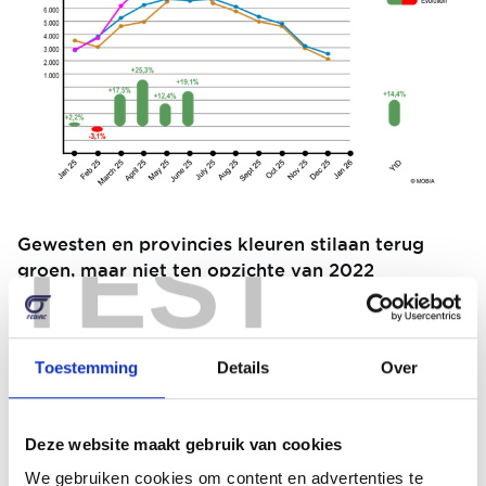
TEST
Gewesten en provincies kleuren stilaan terug
groen, maar niet ten opzichte van 2022
Vlaanderen is ook in 2025 de grootste
tweedehandsmarkt (60,0%), met Wallonië op
32,7% en Brussel op 7,2%.
Toestemming
Details
Over
We waren stilaan bloedrode kaarten gewoon op
provinciaal vlak maar gelukkig is het tij wat
Deze website maakt gebruik van cookies
gekeerd. We zien met name stijgingen in alle
We gebruiken cookies om content en advertenties te