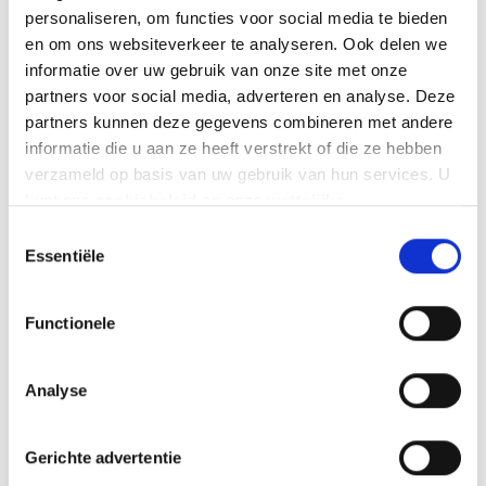
provincies, van een bescheiden +4,3% in Waals-
personaliseren, om functies voor social media te bieden
Brabant tot +21% in Luik.
en om ons websiteverkeer te analyseren. Ook delen we
informatie over uw gebruik van onze site met onze
Let op: dit zijn procentuele verbeteringen in
partners voor social media, adverteren en analyse. Deze
vergelijking met 2024, toen de markt al licht
partners kunnen deze gegevens combineren met andere
hersteld was na 2022.
informatie die u aan ze heeft verstrekt of die ze hebben
Inschrijvingen tweedehandse motorfietsen – per
verzameld op basis van uw gebruik van hun services. U
regio (juni 2025)
kunt ons
cookiebeleid
en onze
wettelijke
vermeldingen
hier vinden.
Toestemmingsselectie
Image
Essentiële
Functionele
Analyse
Gerichte advertentie