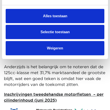
Stijging in alle klassen
Alle klassen stijgen ten opzichte van vorig jaar. De
Alles toestaan
sterkste stijgers zitten bij de 126-500cc en bij de
751-1.000cc maar de verschillen tussen de
Selectie toestaan
verschillende klassen zijn niet extreem groot. Ook
de 125cc doet het meer dan behoorlijk beter en
een stijging van ongeveer +12,5% bij zowel de 501-
Weigeren
750cc als bij de +1.0011cc geeft aan dat de markt
volop in beweging is.
Anderzijds is het belangrijk om te noteren dat de
125cc-klasse met 31,7% marktaandeel de grootste
blijft, wat een goed teken is omdat hier vaak de
motorrijders van de toekomst zitten.
Inschrijvingen tweedehandse motorfietsen – per
cilinderinhoud (juni 2025)