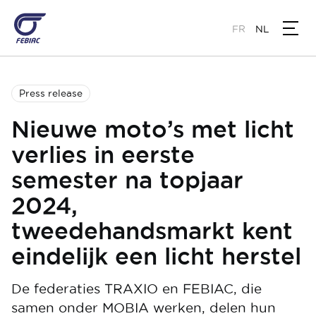
Overslaan
en
FR
NL
naar
de
inhoud
gaan
Press release
Nieuwe moto’s met licht
verlies in eerste
semester na topjaar
2024,
tweedehandsmarkt kent
eindelijk een licht herstel
De federaties TRAXIO en FEBIAC, die
samen onder MOBIA werken, delen hun