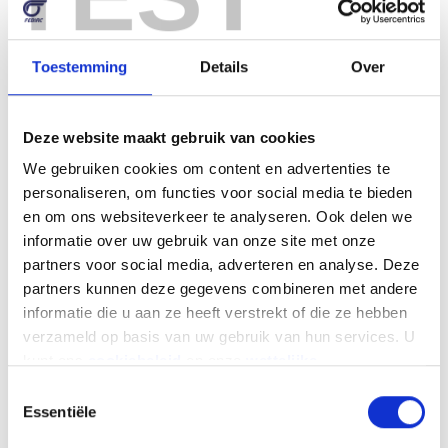
Toestemming
Details
Over
Deze website maakt gebruik van cookies
We gebruiken cookies om content en advertenties te
personaliseren, om functies voor social media te bieden
en om ons websiteverkeer te analyseren. Ook delen we
informatie over uw gebruik van onze site met onze
partners voor social media, adverteren en analyse. Deze
partners kunnen deze gegevens combineren met andere
informatie die u aan ze heeft verstrekt of die ze hebben
verzameld op basis van uw gebruik van hun services. U
kunt ons
cookiebeleid
en onze
wettelijke
vermeldingen
hier vinden.
Toestemmingsselectie
Essentiële