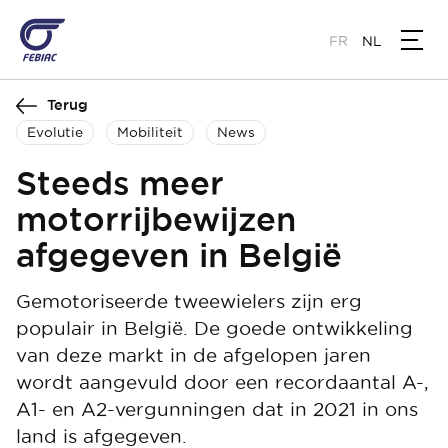
Overslaan
en
FR
NL
naar
de
Terug
inhoud
gaan
Evolutie
Mobiliteit
News
Steeds meer
motorrijbewijzen
afgegeven in België
Gemotoriseerde tweewielers zijn erg
populair in België. De goede ontwikkeling
van deze markt in de afgelopen jaren
wordt aangevuld door een recordaantal A-,
A1- en A2-vergunningen dat in 2021 in ons
land is afgegeven.