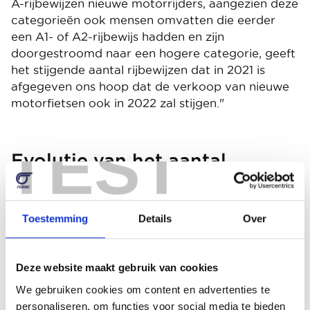
A-rijbewijzen nieuwe motorrijders, aangezien deze
categorieën ook mensen omvatten die eerder
een A1- of A2-rijbewijs hadden en zijn
doorgestroomd naar een hogere categorie, geeft
het stijgende aantal rijbewijzen dat in 2021 is
afgegeven ons hoop dat de verkoop van nieuwe
motorfietsen ook in 2022 zal stijgen."
TEST
Evolutie van het aantal
afgegeven rijbewijzen voor
tweewielige motorfietsen in
België
Toestemming
Details
Over
A-
A1
A2
A
Total
Deze website maakt gebruik van cookies
2001
5.575
8.405
15.98
We gebruiken cookies om content en advertenties te
personaliseren, om functies voor social media te bieden