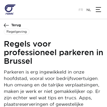
Overslaan
en
FR
NL
naar
de
Terug
inhoud
gaan
Regelgeving
Regels voor
professioneel parkeren in
Brussel
Parkeren is erg ingewikkeld in onze
hoofdstad, vooral voor bedrijfsvoertuigen.
Hun omvang en de talrijke verplaatsingen,
maken je werk er niet gemakkelijker op. Er
zijn echter wel wat tips en trucs. Apps,
plaatsreserveringen of gewestelijke