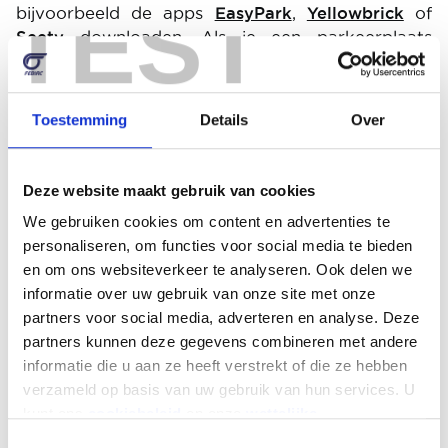
TEST
bijvoorbeeld de apps
EasyPark
,
Yellowbrick
of
Seety
downloaden. Als je een parkeerplaats
gevonden hebt, log je in, lokaliseer je en volg je de
betalingsinstructies. Het aftellen gebeurt
onmiddellijk als je in de app meldt dat je de plaats
Toestemming
Details
Over
verlaat. Merk op dat je met deze apps niet kunt
profiteren van de 15 minuten gratis parkeren. Een
professionele account aanmaken vereenvoudigt
Deze website maakt gebruik van cookies
ook het beheer van je uitgaven, want je ontvangt
We gebruiken cookies om content en advertenties te
een factuur per e-mail.
personaliseren, om functies voor social media te bieden
en om ons websiteverkeer te analyseren. Ook delen we
Image
informatie over uw gebruik van onze site met onze
partners voor social media, adverteren en analyse. Deze
partners kunnen deze gegevens combineren met andere
informatie die u aan ze heeft verstrekt of die ze hebben
verzameld op basis van uw gebruik van hun services. U
kunt ons
cookiebeleid
en onze
wettelijke
vermeldingen
hier vinden.
Toestemmingsselectie