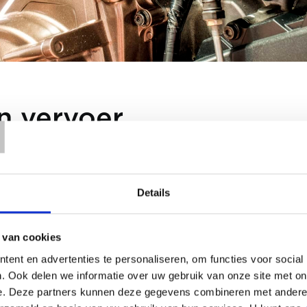
T
n vervoer
, het comfort of de hoogte kun je je zadel zo aanpass
verwachtingen voldoet.
 een rugleuning of kinderzitje kan voor meer comfo
Details
an
: meestal 'top case' genoemd, ideaal om je 
 van cookies
n persoonlijke spullen in op te bergen.
ent en advertenties te personaliseren, om functies voor social
 aan jouw motor, met indrukwekkend veel keuze. 
. Ook delen we informatie over uw gebruik van onze site met on
aan de zijkant of in het reservoir kun je je kler
e. Deze partners kunnen deze gegevens combineren met andere i
, zodat je goed uitgerust kunt reizen.