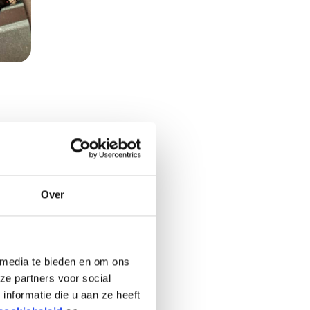
en dat
rt en
Over
helm,
 media te bieden en om ons
In de
ze partners voor social
en of
nformatie die u aan ze heeft