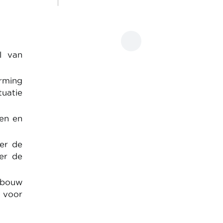
al van
rming
tuatie
nen en
er de
er de
msbouw
k voor