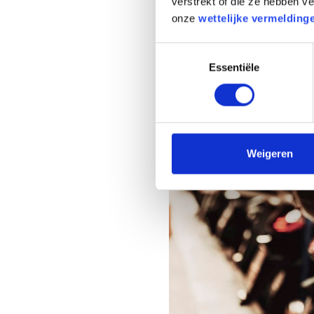
verstrekt of die ze hebben 
onze
wettelijke vermelding
Image
Toestemmingsselectie
Essentiële
Weigeren