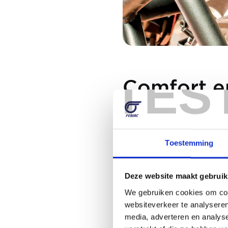
TES
Comfort e
Zadels
: voor de look
het optimaal aan je 
Voor de passagier
:
Toestemming
veiligheid zorgen.
De koffer achtera
Deze website maakt gebruik
antidiefstalsysteem e
We gebruiken cookies om cont
Bagage
: aangepast
websiteverkeer te analyseren
tassen en koffers 
media, adverteren en analys
gereedschap opbergen