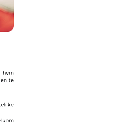
t hem
ten te
elijke
welkom