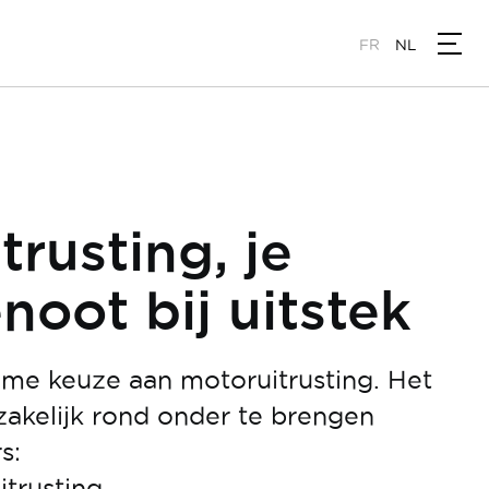
FR
NL
trusting, je
oot bij uitstek
uime keuze aan motoruitrusting. Het
zakelijk rond onder te brengen
s:
trusting